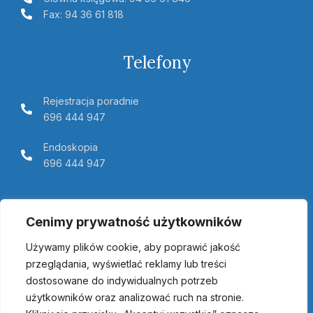
Fax: 94 36 61 818
Telefony
Rejestracja poradnie
696 444 947
Endoskopia
696 444 947
Telemedycyna Pomerania
Cenimy prywatność użytkowników
Używamy plików cookie, aby poprawić jakość
przeglądania, wyświetlać reklamy lub treści
dostosowane do indywidualnych potrzeb
użytkowników oraz analizować ruch na stronie.