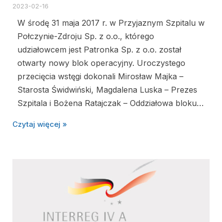
2023-02-16
W środę 31 maja 2017 r. w Przyjaznym Szpitalu w
Połczynie-Zdroju Sp. z o.o., którego
udziałowcem jest Patronka Sp. z o.o. został
otwarty nowy blok operacyjny. Uroczystego
przecięcia wstęgi dokonali Mirosław Majka –
Starosta Świdwiński, Magdalena Luska – Prezes
Szpitala i Bożena Ratajczak – Oddziałowa bloku…
Czytaj więcej »