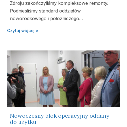
Zdroju zakończyliśmy kompleksowe remonty.
Podnieśliśmy standard oddziałów
noworodkowego i położniczego…
Czytaj więcej »
Nowoczesny blok operacyjny oddany
do użytku