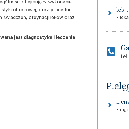
zególności obejmujący wykonanie
lek.
ostyki obrazowej, oraz procedur
 świadczeń, ordynacji leków oraz
- lek
ana jest diagnostyka i leczenie
Ga
tel
Pielę
Iren
- mgr