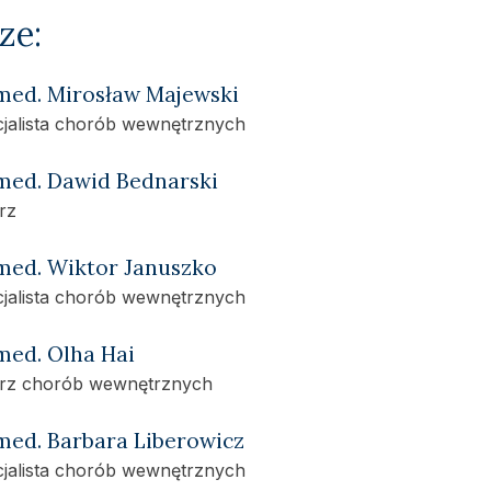
ze:
 med. Mirosław Majewski
cjalista chorób wewnętrznych
 med. Dawid Bednarski
arz
 med. Wiktor Januszko
cjalista chorób wewnętrznych
 med. Olha Hai
arz chorób wewnętrznych
 med. Barbara Liberowicz
cjalista chorób wewnętrznych