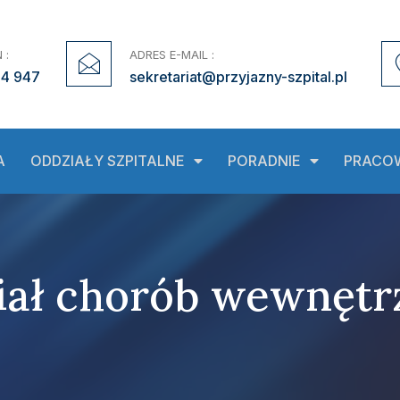
 :
ADRES E-MAIL :
44 947
sekretariat@przyjazny-szpital.pl
A
ODDZIAŁY SZPITALNE
PORADNIE
PRACO
iał chorób wewnętr