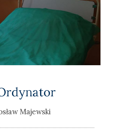
Ordynator
osław Majewski