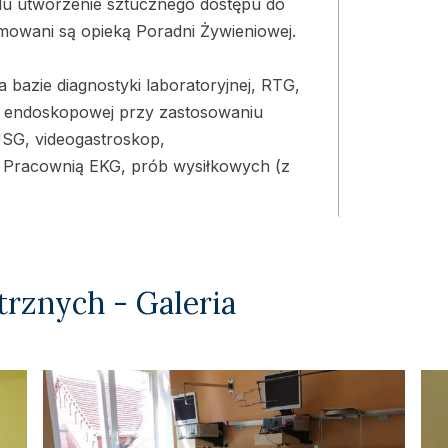
lu utworzenie sztucznego dostępu do
owani są opieką Poradni Żywieniowej.
 bazie diagnostyki laboratoryjnej, RTG,
i endoskopowej przy zastosowaniu
SG, videogastroskop,
e Pracownią EKG, prób wysiłkowych (z
rznych - Galeria