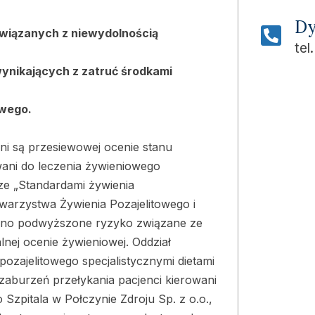
Dy
związanych z niewydolnością
tel
wynikających z zatruć środkami
owego.
ni są przesiewowej ocenie stanu
wani do leczenia żywieniowego
 ze „Standardami żywienia
owarzystwa Żywienia Pozajelitowego i
dzono podwyższone ryzyko związane ze
nej ocenie żywieniowej. Oddział
 pozajelitowego specjalistycznymi dietami
aburzeń przełykania pacjenci kierowani
o Szpitala w Połczynie Zdroju Sp. z o.o.,