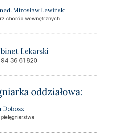
 med. Mirosław Lewiński
arz chorób wewnętrznych
binet Lekarski
. 94 36 61 820
gniarka oddziałowa:
a Dobosz
 pielęgniarstwa