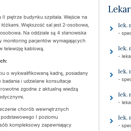
Lekar
II piętrze budynku szpitala. Wejście na
lek.
0 łóżkami. Większość sal jest 2-osobowa,
-osobowa. Na oddziale są 4 stanowiska
- spe
ły monitoring pacjentów wymagających
lek.
w telewizję kablową.
- lek
ch:
lek.
iu o wykwalifikowaną kadrę, posiadany
- spe
badania i udzielane konsultacje
zdrowotne zgodne z aktualną wiedzą
lek.
edycznymi.
- lek
 leczenie chorób wewnętrznych
 podstawowego I poziomu
lek.
posób kompleksowy zapewniający
- spe