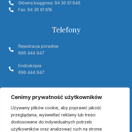
Główna księgowa: 94 36 61 846
Fax: 94 36 61 818
Telefony
Rejestracja poradnie
696 444 947
Endoskopia
696 444 947
Telemedycyna Pomerania
Cenimy prywatność użytkowników
Używamy plików cookie, aby poprawić jakość
przeglądania, wyświetlać reklamy lub treści
dostosowane do indywidualnych potrzeb
użytkowników oraz analizować ruch na stronie.