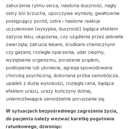
zaburzenia rytmu serca, nasilona duszność, nagły
ostry ból brzucha, uporczywe wymioty, gwałtownie
postępujący poród, ostre i nasilone reakcje
uczuleniowe (wysypka, duszność) będące efektem
zażycia leku; ukąszenia, czy użądlenia przez jadowite
zwierzęta; zatrucia lekami, środkami chemicznymi
czy gazami; rozległe oparzenia, udar cieplny,
wyziębienie organizmu, porażenie prądem,
podtopienie lub utoniecie, agresja spowodowana
chorobą psychiczną, dokonana próba samobójcza,
upadek z dużej wysokości, rozległa rana, będąca
efektem urazu, urazy kończyny dolnej,
uniemożliwiające samodzielne poruszanie się.
W sytuacjach bezpośredniego zagrożenia życia,
do pacjenta należy wezwać karetkę pogotowia
ratunkowego, dzwoniąc: