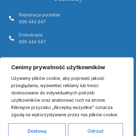
Rejestracja poradnie
696 444 947
Endoskopia
696 444 947
Telemedycyna Pomerania
Cenimy prywatność użytkowników
Używamy plików cookie, aby poprawić jakość
przeglądania, wyświetlać reklamy lub treści
dostosowane do indywidualnych potrzeb
użytkowników oraz analizować ruch na stronie.
Kliknięcie przycisku „Akceptuj wszystkie” oznacza
zgodę na wykorzystywanie przez nas plików cookie.
Copyright © 2023 | Przyjazny Szpital w Połczynie Zdroju Sp. z
o.o. | Wszelkie prawa zastrzeżone | Realizacja:
Dostosuj
Odrzuć
www.studiozawada.pl