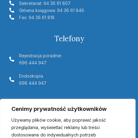
Sekretariat: 94 36 61 807
Główna księgowa: 94 36 61 846
Fax: 94 36 61 818
Telefony
Rejestracja poradnie
696 444 947
Endoskopia
696 444 947
Telemedycyna Pomerania
Cenimy prywatność użytkowników
Używamy plików cookie, aby poprawić jakość
przeglądania, wyświetlać reklamy lub treści
dostosowane do indywidualnych potrzeb