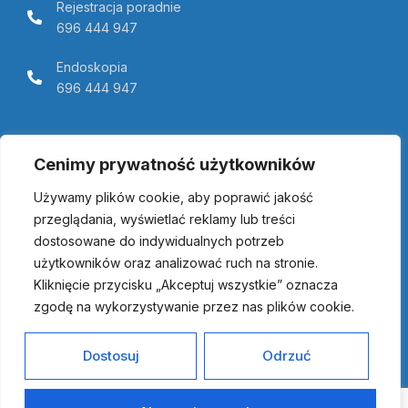
Rejestracja poradnie
696 444 947
Endoskopia
696 444 947
Telemedycyna Pomerania
Cenimy prywatność użytkowników
Używamy plików cookie, aby poprawić jakość
przeglądania, wyświetlać reklamy lub treści
dostosowane do indywidualnych potrzeb
użytkowników oraz analizować ruch na stronie.
Kliknięcie przycisku „Akceptuj wszystkie” oznacza
zgodę na wykorzystywanie przez nas plików cookie.
Copyright © 2023 | Przyjazny Szpital w Połczynie Zdroju Sp. z
o.o. | Wszelkie prawa zastrzeżone | Realizacja:
Dostosuj
Odrzuć
www.studiozawada.pl
NIP: 6722080046 | REGON: 321555420 | KRS: 0000519822
Kontakt z Administratorem:
dmarkiewicz@przyjazny-szpital.pl