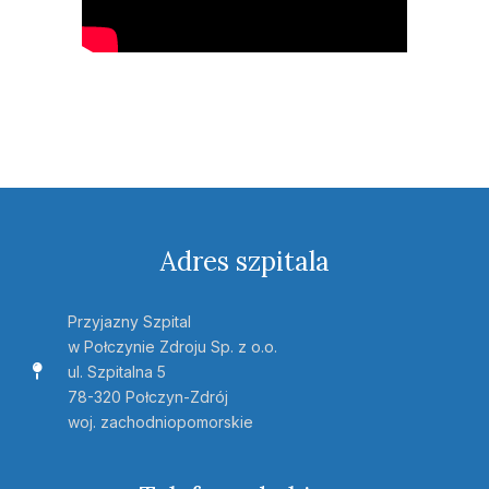
Adres szpitala
Przyjazny Szpital
w Połczynie Zdroju Sp. z o.o.
ul. Szpitalna 5
78-320 Połczyn-Zdrój
woj. zachodniopomorskie