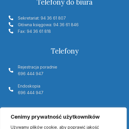
Telefony do biura
Sekretariat: 94 36 61 807
Główna księgowa: 94 36 61 846
Fax: 94 36 61 818
Telefony
Rejestracja poradnie
696 444 947
Endoskopia
696 444 947
Telemedycyna Pomerania
Cenimy prywatność użytkowników
Używamy plików cookie, aby poprawić jakość