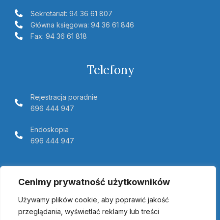
Sekretariat: 94 36 61 807
Główna księgowa: 94 36 61 846
Fax: 94 36 61 818
Telefony
Rejestracja poradnie
696 444 947
Endoskopia
696 444 947
Telemedycyna Pomerania
Cenimy prywatność użytkowników
Używamy plików cookie, aby poprawić jakość
przeglądania, wyświetlać reklamy lub treści