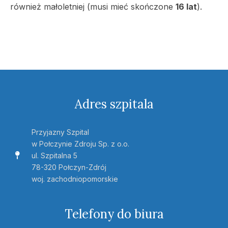
również małoletniej (musi mieć skończone
16 lat
).
Adres szpitala
Przyjazny Szpital
w Połczynie Zdroju Sp. z o.o.
ul. Szpitalna 5
78-320 Połczyn-Zdrój
woj. zachodniopomorskie
Telefony do biura